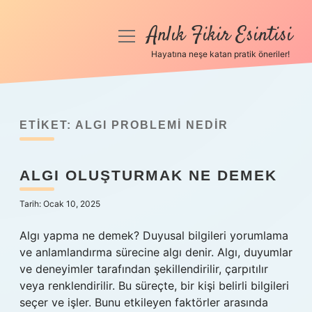
Anlık Fikir Esintisi
menüyü
aç
Hayatına neşe katan pratik öneriler!
Anasayfa
Gizlilik Politikası
ETIKET:
ALGI PROBLEMI NEDIR
Yasal Uyarı
ALGI OLUŞTURMAK NE DEMEK
Hakkımızda
Tarih: Ocak 10, 2025
Algı yapma ne demek? Duyusal bilgileri yorumlama
ve anlamlandırma sürecine algı denir. Algı, duyumlar
ve deneyimler tarafından şekillendirilir, çarpıtılır
veya renklendirilir. Bu süreçte, bir kişi belirli bilgileri
seçer ve işler. Bunu etkileyen faktörler arasında