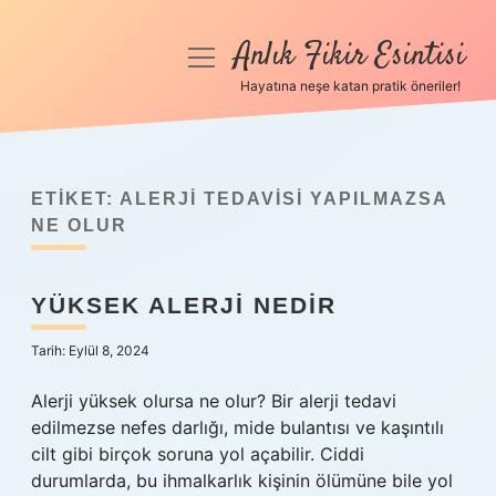
Anlık Fikir Esintisi
menüyü
aç
Hayatına neşe katan pratik öneriler!
Anasayfa
Gizlilik Politikası
ETIKET:
ALERJI TEDAVISI YAPILMAZSA
Yasal Uyarı
NE OLUR
Hakkımızda
YÜKSEK ALERJI NEDIR
Tarih: Eylül 8, 2024
Alerji yüksek olursa ne olur? Bir alerji tedavi
edilmezse nefes darlığı, mide bulantısı ve kaşıntılı
cilt gibi birçok soruna yol açabilir. Ciddi
durumlarda, bu ihmalkarlık kişinin ölümüne bile yol