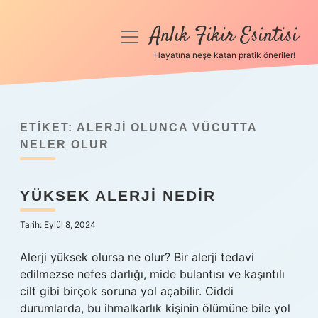
Anlık Fikir Esintisi
menüyü
aç
Hayatına neşe katan pratik öneriler!
Anasayfa
Gizlilik Politikası
ETIKET:
ALERJI OLUNCA VÜCUTTA
Yasal Uyarı
NELER OLUR
Hakkımızda
YÜKSEK ALERJI NEDIR
Tarih: Eylül 8, 2024
Alerji yüksek olursa ne olur? Bir alerji tedavi
edilmezse nefes darlığı, mide bulantısı ve kaşıntılı
cilt gibi birçok soruna yol açabilir. Ciddi
durumlarda, bu ihmalkarlık kişinin ölümüne bile yol