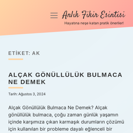
Anlık Fikir Esintisi
menüyü
aç
Hayatına neşe katan pratik öneriler!
Anasayfa
Gizlilik Politikası
ETIKET:
AK
Yasal Uyarı
ALÇAK GÖNÜLLÜLÜK BULMACA
Hakkımızda
NE DEMEK
Tarih: Ağustos 3, 2024
Alçak Gönüllülük Bulmaca Ne Demek? Alçak
gönüllülük bulmaca, çoğu zaman günlük yaşamın
içinde karşımıza çıkan karmaşık durumların çözümü
için kullanılan bir probleme dayalı eğlenceli bir