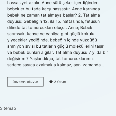
hassasiyet azalır. Anne sütü şeker içerdiğinden
bebekler bu tada karşı hassastır. Anne karnında
bebek ne zaman tat almaya başlar? 2. Tat alma
duyusu: Gebeliğin 12. ila 15. haftasında, fetüsün
dilinde tat tomurcukları oluşur. Anne; Bebek
sarımsak, kahve ve vanilya gibi güçlü kokulu
yiyecekler yediğinde, bebeğin içinde yüzdüğü
amniyon sıvısı bu tatların güçlü moleküllerini taşır
ve bebek bunları algılar. Tat alma duyusu 7 yılda bir
değişir mi? Yaşlandıkça, tat tomurcuklarımız
sadece sayıca azalmakla kalmaz, aynı zamanda…
Tat
Devamını okuyun
2 Yorum
Alma
Duyusu
Ne
Zaman
Gelişir
Sitemap