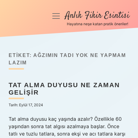
Anlık Fikir Esintisi
menüyü
aç
Hayatına neşe katan pratik öneriler!
Anasayfa
Gizlilik Politikası
ETIKET:
AĞZIMIN TADI YOK NE YAPMAM
Yasal Uyarı
LAZIM
Hakkımızda
TAT ALMA DUYUSU NE ZAMAN
GELIŞIR
Tarih: Eylül 17, 2024
Tat alma duyusu kaç yaşında azalır? Özellikle 60
yaşından sonra tat algısı azalmaya başlar. Önce
tatlı ve tuzlu tatlara, sonra ekşi ve acı tatlara karşı