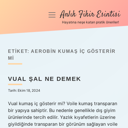
Anlık Fikir Esintisi
menüyü
aç
Hayatına neşe katan pratik öneriler!
Anasayfa
Gizlilik Politikası
ETIKET:
AEROBIN KUMAŞ IÇ GÖSTERIR
Yasal Uyarı
MI
Hakkımızda
VUAL ŞAL NE DEMEK
Tarih: Ekim 18, 2024
Vual kumaş iç gösterir mi? Voile kumaş transparan
bir yapıya sahiptir. Bu nedenle genellikle dış giyim
ürünlerinde tercih edilir. Yazlık kıyafetlerin üzerine
giyildiğinde transparan bir görünüm sağlayan voile