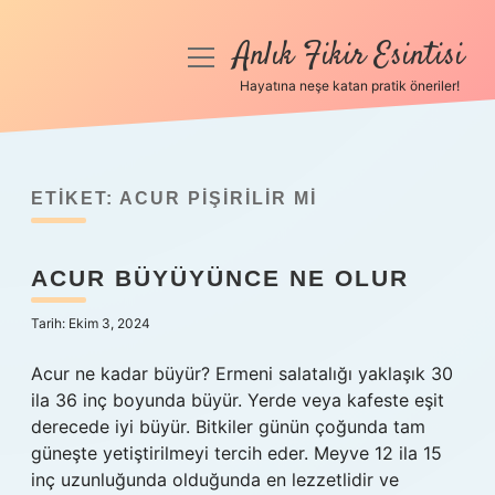
Anlık Fikir Esintisi
menüyü
aç
Hayatına neşe katan pratik öneriler!
Anasayfa
Gizlilik Politikası
ETIKET:
ACUR PIŞIRILIR MI
Yasal Uyarı
ACUR BÜYÜYÜNCE NE OLUR
Hakkımızda
Tarih: Ekim 3, 2024
Acur ne kadar büyür? Ermeni salatalığı yaklaşık 30
ila 36 inç boyunda büyür. Yerde veya kafeste eşit
derecede iyi büyür. Bitkiler günün çoğunda tam
güneşte yetiştirilmeyi tercih eder. Meyve 12 ila 15
inç uzunluğunda olduğunda en lezzetlidir ve