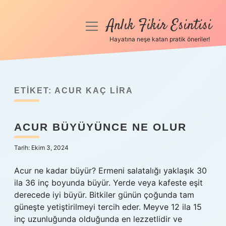
Anlık Fikir Esintisi
menüyü
aç
Hayatına neşe katan pratik öneriler!
Anasayfa
Gizlilik Politikası
ETIKET:
ACUR KAÇ LIRA
Yasal Uyarı
ACUR BÜYÜYÜNCE NE OLUR
Hakkımızda
Tarih: Ekim 3, 2024
Acur ne kadar büyür? Ermeni salatalığı yaklaşık 30
ila 36 inç boyunda büyür. Yerde veya kafeste eşit
derecede iyi büyür. Bitkiler günün çoğunda tam
güneşte yetiştirilmeyi tercih eder. Meyve 12 ila 15
inç uzunluğunda olduğunda en lezzetlidir ve