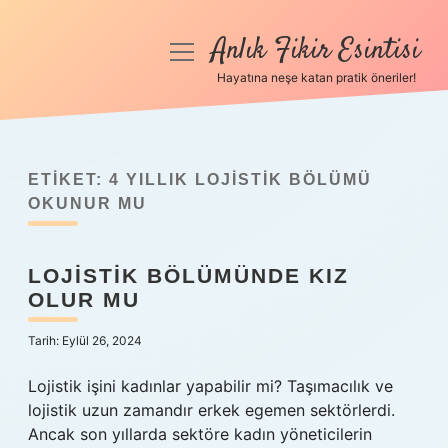
Anlık Fikir Esintisi
menüyü
aç
Hayatına neşe katan pratik öneriler!
Anasayfa
Gizlilik Politikası
ETIKET:
4 YILLIK LOJISTIK BÖLÜMÜ
Yasal Uyarı
OKUNUR MU
Hakkımızda
LOJISTIK BÖLÜMÜNDE KIZ
OLUR MU
Tarih: Eylül 26, 2024
Lojistik işini kadınlar yapabilir mi? Taşımacılık ve
lojistik uzun zamandır erkek egemen sektörlerdi.
Ancak son yıllarda sektöre kadın yöneticilerin