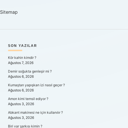
Kaç
Yaşına
Sitemap
Kadar
Konuşmaması
Normal
SIDEBAR
SON YAZILAR
Kör kahin kimdir ?
Ağustos 7, 2026
Demir soğukta genleşir mi ?
Ağustos 6, 2026
Kumaştan yapışkan izi nasıl geçer ?
Ağustos 6, 2026
Amon kimi temsil ediyor ?
Ağustos 3, 2026
Abkant makinesi ne için kullanılır ?
Ağustos 3, 2026
Biri var şarkısı kimin ?