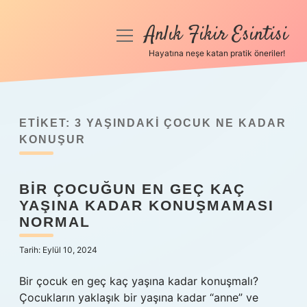
Anlık Fikir Esintisi
menüyü
aç
Hayatına neşe katan pratik öneriler!
Anasayfa
Gizlilik Politikası
ETIKET:
3 YAŞINDAKI ÇOCUK NE KADAR
Yasal Uyarı
KONUŞUR
Hakkımızda
BIR ÇOCUĞUN EN GEÇ KAÇ
YAŞINA KADAR KONUŞMAMASI
NORMAL
Tarih: Eylül 10, 2024
Bir çocuk en geç kaç yaşına kadar konuşmalı?
Çocukların yaklaşık bir yaşına kadar “anne” ve