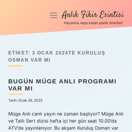
Anlık Fikir Esintisi
menüyü
aç
Hayatına neşe katan pratik öneriler!
Anasayfa
Gizlilik Politikası
ETIKET:
3 OCAK 2024TE KURULUŞ
Yasal Uyarı
OSMAN VAR MI
Hakkımızda
BUGÜN MÜGE ANLI PROGRAMI
VAR MI
Tarih: Ocak 26, 2025
Müge Anlı canlı yayın ne zaman başlıyor? Müge Anlı
ve Tatlı Sert dizisi hafta içi her gün saat 10.00’da
ATV’de yayınlanıyor. Bu akşam Kuruluş Osman var