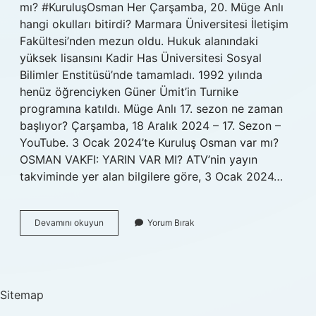
mı? #KuruluşOsman Her Çarşamba, 20. Müge Anlı
hangi okulları bitirdi? Marmara Üniversitesi İletişim
Fakültesi’nden mezun oldu. Hukuk alanındaki
yüksek lisansını Kadir Has Üniversitesi Sosyal
Bilimler Enstitüsü’nde tamamladı. 1992 yılında
henüz öğrenciyken Güner Ümit’in Turnike
programına katıldı. Müge Anlı 17. sezon ne zaman
başlıyor? Çarşamba, 18 Aralık 2024 – 17. Sezon –
YouTube. 3 Ocak 2024’te Kuruluş Osman var mı?
OSMAN VAKFI: YARIN VAR MI? ATV’nin yayın
takviminde yer alan bilgilere göre, 3 Ocak 2024…
Bugün
Devamını okuyun
Yorum Bırak
Müge
Anlı
Programı
Var
Mı
Sitemap