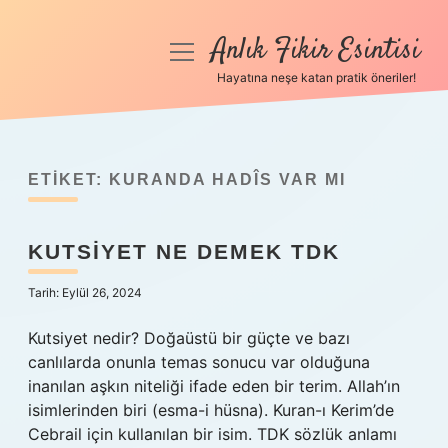
Anlık Fikir Esintisi
menüyü
aç
Hayatına neşe katan pratik öneriler!
Anasayfa
Gizlilik Politikası
ETIKET:
KURANDA HADÎS VAR MI
Yasal Uyarı
KUTSIYET NE DEMEK TDK
Hakkımızda
Tarih: Eylül 26, 2024
Kutsiyet nedir? Doğaüstü bir güçte ve bazı
canlılarda onunla temas sonucu var olduğuna
inanılan aşkın niteliği ifade eden bir terim. Allah’ın
isimlerinden biri (esma-i hüsna). Kuran-ı Kerim’de
Cebrail için kullanılan bir isim. TDK sözlük anlamı