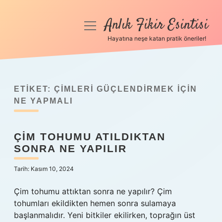
Anlık Fikir Esintisi
menüyü
aç
Hayatına neşe katan pratik öneriler!
Anasayfa
Gizlilik Politikası
ETIKET:
ÇIMLERI GÜÇLENDIRMEK IÇIN
Yasal Uyarı
NE YAPMALI
Hakkımızda
ÇIM TOHUMU ATILDIKTAN
SONRA NE YAPILIR
Tarih: Kasım 10, 2024
Çim tohumu attıktan sonra ne yapılır? Çim
tohumları ekildikten hemen sonra sulamaya
başlanmalıdır. Yeni bitkiler ekilirken, toprağın üst